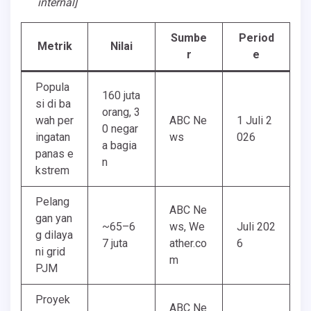
internal]
Sumbe
Period
Metrik
Nilai
r
e
Popula
160 juta
si di ba
orang, 3
wah per
ABC Ne
1 Juli 2
0 negar
ingatan
ws
026
a bagia
panas e
n
kstrem
Pelang
ABC Ne
gan yan
~65–6
ws, We
Juli 202
g dilaya
7 juta
ather.co
6
ni grid
m
PJM
Proyek
ABC Ne