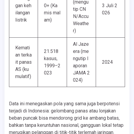
(mengu
gan keh
0+ (Ka
3 Juli 2
tip CN
ilangan
mis mal
026
N/Accu
listrik
am)
Weathe
r)
Al Jaze
Kemati
21.518
era (me
an terka
kasus,
ngutip l
it panas
2024
1999–2
aporan
AS (ku
023
JAMA 2
mulatif)
024)
Data ini menegaskan pola yang sama juga berpotensi
terjadi di Indonesia: gelombang panas atau lonjakan
beban puncak bisa mendorong grid ke ambang batas,
bahkan tanpa keruntuhan nasional, gangguan lokal tetap
merugikan pelanggan di titik-titik terlemah jaringan.