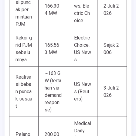
si punc
166.30
ws, Ele
2 Juli 2
ak per
4 MW
ctric Ch
026
mintaan
oice
PJM
Rekor g
Electric
rid PJM
165.56
Choice,
Sejak 2
sebelu
3 MW
US New
006
mnya
s
~163 G
Realisa
W (terta
si beba
US New
han via
3 Juli 2
n punca
s (Reut
demand
026
k sesaa
ers)
respon
t
se)
Medical
Daily
Pelang
200.00