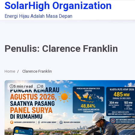
SolarHigh Organization
Skip
to
Energi Hijau Adalah Masa Depan
content
Penulis:
Clarence Franklin
Home
Clarence Franklin
5 min read
0