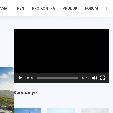
AMA
TREN
PRO KONTRA
PRODUK
FORUM
Pemutar
Video
00:00
03:17
Kampanye