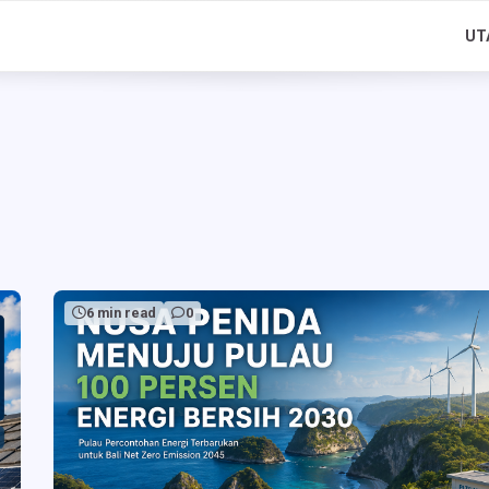
UT
6 min read
0