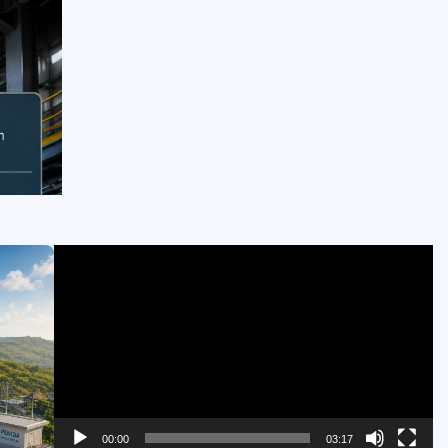
Pemutar
Video
00:00
03:17