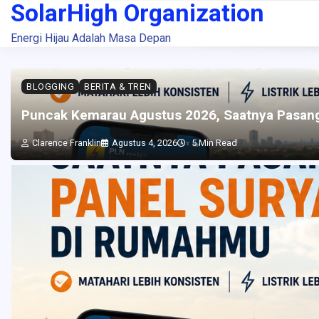
SolarHigh Organization
Skip
to
Energi Hijau Adalah Masa Depan
content
BLOGGING
BERITA & TREN
Puncak Kemarau Agustus 2026, Saatnya Pasan
Clarence Franklin
Agustus 4, 2026
5 Min Read