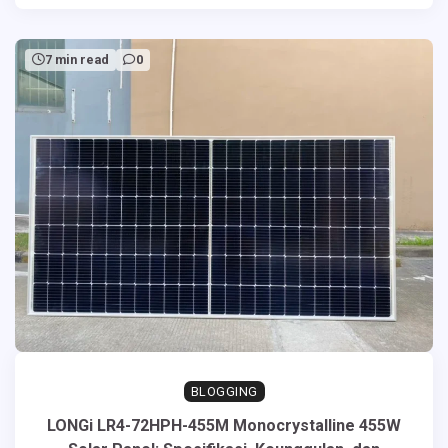
7 min read
0
BLOGGING
LONGi LR4-72HPH-455M Monocrystalline 455W