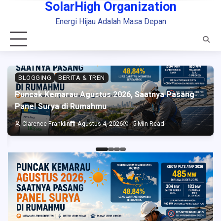
SolarHigh Organization
Skip
to
Energi Hijau Adalah Masa Depan
content
BLOGGING
BERITA & TREN
Puncak Kemarau Agustus 2026, Saatnya Pasang
Panel Surya di Rumahmu
Clarence Franklin
Agustus 4, 2026
5 Min Read