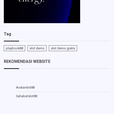
Tag
playbook88
slot demo
slot demo gratis
REKOMENDASI WEBSITE
Avatarslot88
Sahabatslot88