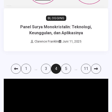
BLOGGING
Panel Surya Monokristalin: Teknologi,
Keunggulan, dan Aplikasinya
Clarence Franklin
Juni 11, 2025
Paginasi
1
…
3
4
5
…
11
pos
Pemutar
Video