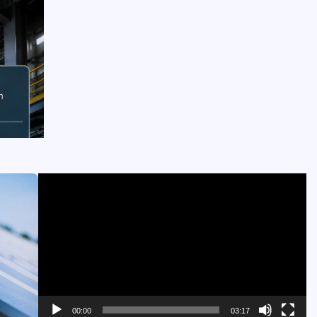
Pemutar
Video
00:00
03:17