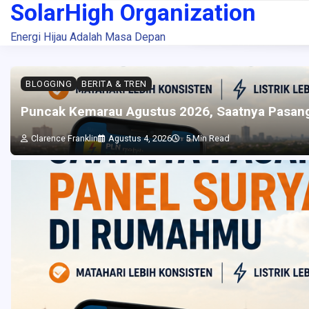
SolarHigh Organization
Skip
to
Energi Hijau Adalah Masa Depan
content
BLOGGING
BERITA & TREN
Puncak Kemarau Agustus 2026, Saatnya Pasan
Clarence Franklin
Agustus 4, 2026
5 Min Read